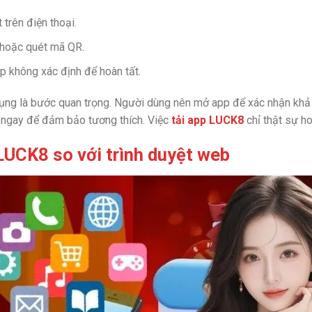
trên điện thoại.
 hoặc quét mã QR.
p không xác định để hoàn tất.
g dụng là bước quan trọng. Người dùng nên mở app để xác nhận khả
n ngay để đảm bảo tương thích. Việc
tải app LUCK8
chỉ thật sự h
p LUCK8 so với trình duyệt web