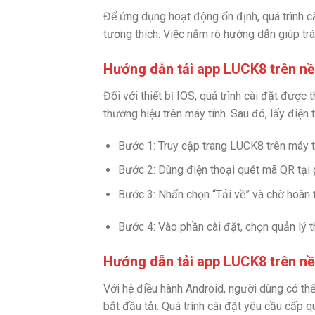
Để ứng dụng hoạt động ổn định, quá trình 
tương thích. Việc nắm rõ hướng dẫn giúp trán
Hướng dẫn tải app LUCK8 trên n
Đối với thiết bị IOS, quá trình cài đặt đượ
thương hiệu trên máy tính. Sau đó, lấy điện 
Bước 1: Truy cập trang LUCK8 trên máy t
Bước 2: Dùng điện thoại quét mã QR tại g
Bước 3: Nhấn chọn “Tải về” và chờ hoàn t
Bước 4: Vào phần cài đặt, chọn quản lý th
Hướng dẫn tải app LUCK8 trên n
Với hệ điều hành Android, người dùng có thể 
bắt đầu tải. Quá trình cài đặt yêu cầu cấp