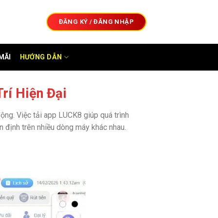
ĐĂNG KÝ / ĐĂNG NHẬP
MÃI
HƯỚNG DẪN
rí Hiện Đại
động. Việc tải app LUCK8 giúp quá trình
n định trên nhiều dòng máy khác nhau.