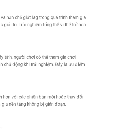
và hạn chế giật lag trong quá trình tham gia
giải trí. Trải nghiệm tổng thể vì thế trở nên
 tính, người chơi có thể tham gia chơi
nh chủ động khi trải nghiệm. Đây là ưu điểm
nh hơn với các phiên bản mới hoặc thay đổi
m gia nền tảng không bị gián đoạn.