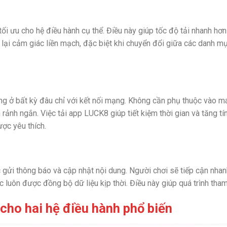
ối ưu cho hệ điều hành cụ thể. Điều này giúp tốc độ tải nhanh hơn 
 lại cảm giác liền mạch, đặc biệt khi chuyển đổi giữa các danh mục 
g ở bất kỳ đâu chỉ với kết nối mạng. Không cần phụ thuộc vào máy
ảnh ngắn. Việc tải app LUCK8 giúp tiết kiệm thời gian và tăng tí
ợc yêu thích.
c gửi thông báo và cập nhật nội dung. Người chơi sẽ tiếp cận nha
 luôn được đồng bộ dữ liệu kịp thời. Điều này giúp quá trình tha
cho hai hệ điều hành phổ biến