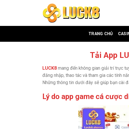
Chuyển
đến
nội
dung
TRANG CHỦ
CASI
Tải App LU
LUCK8
mang đến không gian giải trí trực tu
đăng nhập, thao tác và tham gia các tính n
Những thông tin dưới đây sẽ giúp bạn cài đ
Lý do app game cá cược d