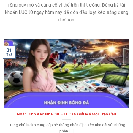
rộng quy mô và củng cố vị thế trên thị trường. Đăng ký tài
khoản LUCK8 ngay hôm nay để đón đầu loạt kèo sáng đang
chờ bạn.
31
Th3
Nhận Định Kèo Nhà Cái – LUCK8 Giải Mã Mọi Trận Cầu
Trang chủ luck8 cung cấp hệ thống nhận định kèo nhà cái với những
phân [...]