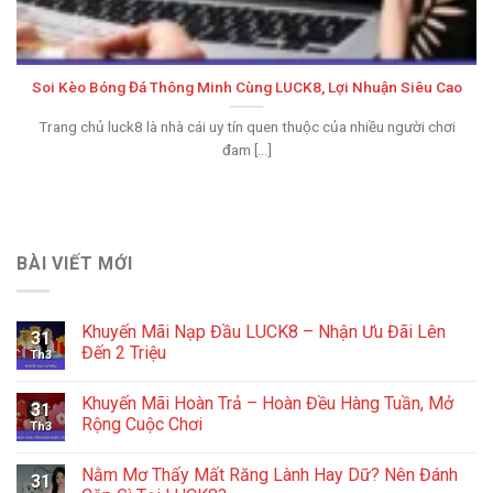
Soi Kèo Bóng Đá Thông Minh Cùng LUCK8, Lợi Nhuận Siêu Cao
Trang chủ luck8 là nhà cái uy tín quen thuộc của nhiều người chơi
đam [...]
BÀI VIẾT MỚI
Khuyến Mãi Nạp Đầu LUCK8 – Nhận Ưu Đãi Lên
31
Đến 2 Triệu
Th3
Khuyến Mãi Hoàn Trả – Hoàn Đều Hàng Tuần, Mở
31
Rộng Cuộc Chơi
Th3
Nằm Mơ Thấy Mất Răng Lành Hay Dữ? Nên Đánh
31