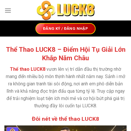
Chuyển
đến
nội
dung
ĐĂNG KÝ / ĐĂNG NHẬP
Thể Thao LUCK8 – Điểm Hội Tụ Giải Lớn
Khắp Năm Châu
Thể thao LUCK8
vươn lên vị trí dẫn đầu thị trường nhờ
mang đến nhiều bộ môn thịnh hành nhất năm nay. Sảnh i mở
ra không gian tranh tài sôi động, nơi anh em phô diễn bản
lĩnh và khả năng đọc trận đấu qua từng tỷ lệ. Truy cập ngay
để trải nghiệm loạt tiện ích mới mẻ và cơ hội bứt phá giá trị
thưởng đầy lôi cuốn tại LUCK8.
Đôi nét về thể thao LUCK8