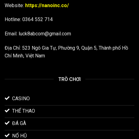
Website:
https://nanoinc.co/
Hotline:
0364 552 714
Email:
luck8abcom@gmail.com
Địa Chỉ:
523 Ngô Gia Tự, Phường 9, Quận 5, Thành phố Hồ
Chí Minh, Việt Nam
TRÒ CHƠI
CASINO
THỂ THAO
ĐÁ GÀ
NỔ HŨ