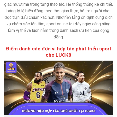
giác mượt mà trong từng thao tác. Hệ thống thống kê chi tiết,
bảng tỷ lệ biến động theo thời gian thực, hỗ trợ người chơi
đọc trận đấu chuẩn xác hơn. Nhờ nền tảng ổn định cùng dịch
vụ chăm sóc tận tâm, sport online tại đây ngày càng nâng
tầm vị thế và luôn nằm trong danh sách ưu tiên của cộng
đồng.
Điểm danh các đơn vị hợp tác phát triển sport
cho LUCK8