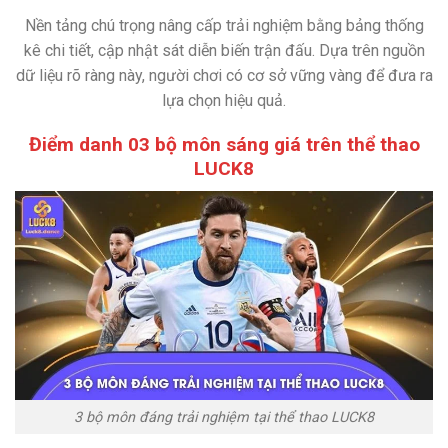
Nền tảng chú trọng nâng cấp trải nghiệm bằng bảng thống
kê chi tiết, cập nhật sát diễn biến trận đấu. Dựa trên nguồn
dữ liệu rõ ràng này, người chơi có cơ sở vững vàng để đưa ra
lựa chọn hiệu quả.
Điểm danh 03 bộ môn sáng giá trên thể thao
LUCK8
3 bộ môn đáng trải nghiệm tại thể thao LUCK8