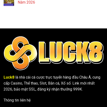
Năm 2026
Th3
Luck8
là nhà cái cá cược trực tuyến hàng đầu Châu Á, cung
cấp Casino, Thể thao, Slot, Bắn cá, Xổ số. Link mới nhất
2026, bảo mật SSL, đăng ký nhận thưởng 999K.
Thông tin liên hệ