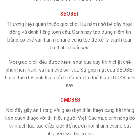
SBOBET
Thương hiệu quen thuộc giới chơi lâu năm nhờ bề dày hoạt
động và danh tiếng toàn cầu. Sảnh này tạo dựng niềm tin
bằng cơ chế vận hành rõ ràng cùng tốc độ xử lý thanh toán
ổn định, chuẩn xác.
Mọi giao dịch đều được kiểm soát qua quy trình chặt chẽ,
phản hồi nhanh và hạn chế sai sót. Sự góp mặt của SBOBET
hoàn thiện hệ sinh thái giải trí đa sắc tại thể thao LUCK8 hiện
nay.
CMD368
Nơi đây gây ấn tượng với giao diện thân thiện cùng hệ thống
kèo quen thuộc với thị hiếu người Việt. Các mục tính năng bố
trí mạch lạc, tạo điều kiện để người mới nhanh chóng bắt
nhịp và thao tác tự tin.