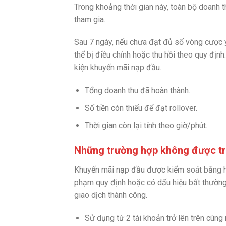
Trong khoảng thời gian này, toàn bộ doanh
tham gia.
Sau 7 ngày, nếu chưa đạt đủ số vòng cược y
thể bị điều chỉnh hoặc thu hồi theo quy địn
kiện khuyến mãi nạp đầu.
Tổng doanh thu đã hoàn thành.
Số tiền còn thiếu để đạt rollover.
Thời gian còn lại tính theo giờ/phút.
Những trường hợp không được t
Khuyến mãi nạp đầu được kiểm soát bằng h
phạm quy định hoặc có dấu hiệu bất thường 
giao dịch thành công.
Sử dụng từ 2 tài khoản trở lên trên cùng m