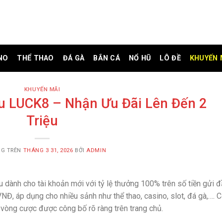
NO
THỂ THAO
ĐÁ GÀ
BẮN CÁ
NỔ HŨ
LÔ ĐỀ
KHUYẾN 
KHUYẾN MÃI
u LUCK8 – Nhận Ưu Đãi Lên Đến 2
Triệu
NG TRÊN
THÁNG 3 31, 2026
BỞI
ADMIN
u dành cho tài khoản mới với tỷ lệ thưởng 100% trên số tiền gửi 
NĐ, áp dụng cho nhiều sảnh như thể thao, casino, slot, đá gà,…. 
 vòng cược được công bố rõ ràng trên trang chủ.