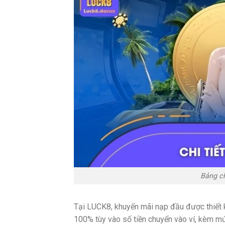
Bảng ch
Tại LUCK8, khuyến mãi nạp đầu được thiết 
100% tùy vào số tiền chuyển vào ví, kèm mứ