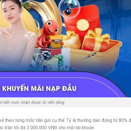
i tiết mức nhận được từ nền tảng
kế theo từng mốc tiền gửi cụ thể. Tỷ lệ thưởng dao động từ 80% 
c trần tối đa 2.000.000 VNĐ cho mỗi tài khoản.