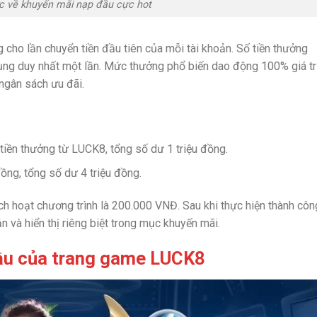
c về khuyến mãi nạp đầu cực hot
 cho lần chuyển tiền đầu tiên của mỗi tài khoản. Số tiền thưởng
dụng duy nhất một lần. Mức thưởng phổ biến dao động 100% giá trị
ngân sách ưu đãi.
ền thưởng từ LUCK8, tổng số dư 1 triệu đồng.
ồng, tổng số dư 4 triệu đồng.
ch hoạt chương trình là 200.000 VNĐ. Sau khi thực hiện thành côn
 và hiển thị riêng biệt trong mục khuyến mãi.
đầu của trang game LUCK8