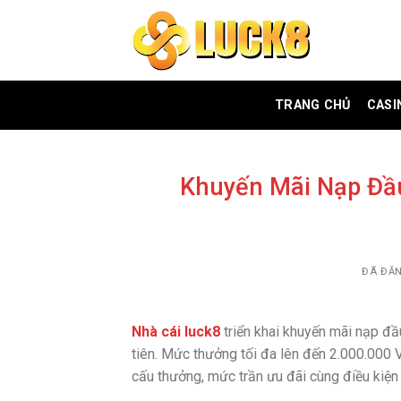
Chuyển
đến
nội
dung
TRANG CHỦ
CASI
Khuyến Mãi Nạp Đầ
ĐÃ ĐĂ
Nhà cái luck8
triển khai khuyến mãi nạp đầ
tiên. Mức thưởng tối đa lên đến 2.000.000 V
cấu thưởng, mức trần ưu đãi cùng điều kiện