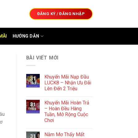
ĐĂNG KÝ / ĐĂNG NHẬP
MÃI
HƯỚNG DẪN
BÀI VIẾT MỚI
Khuyến Mãi Nạp Đầu
31
LUCK8 – Nhận Ưu Đãi
Th3
Lên Đến 2 Triệu
Khuyến Mãi Hoàn Trả
31
– Hoàn Đều Hàng
Th3
đầu
Tuần, Mở Rộng Cuộc
Chơi
Cơ
Nằm Mơ Thấy Mất
31