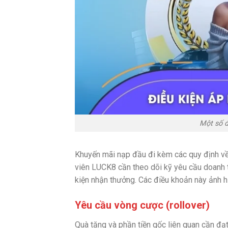
Một số đ
Khuyến mãi nạp đầu đi kèm các quy định về 
viên LUCK8 cần theo dõi kỹ yêu cầu doanh t
kiện nhận thưởng. Các điều khoản này ảnh hư
Yêu cầu vòng cược (rollover)
Quà tặng và phần tiền gốc liên quan cần đạt