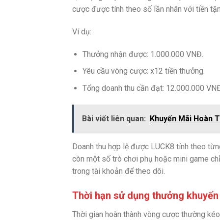
cược được tính theo số lần nhân với tiền tặ
Ví dụ:
Thưởng nhận được: 1.000.000 VNĐ.
Yêu cầu vòng cược: x12 tiền thưởng.
Tổng doanh thu cần đạt: 12.000.000 VNĐ
Bài viết liên quan:
Khuyến Mãi Hoàn T
Doanh thu hợp lệ được LUCK8 tính theo từng
còn một số trò chơi phụ hoặc mini game chỉ 
trong tài khoản để theo dõi.
Thời hạn sử dụng thưởng khuyến
Thời gian hoàn thành vòng cược thường kéo 