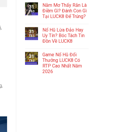
Nằm Mơ Thấy Rắn Là
31
Điềm Gì? Đánh Con Gì
Th3
Tại LUCK8 Để Trúng?
,
Nổ Hũ Lừa Đảo Hay
31
Uy Tín? Bóc Tách Tin
Th3
Đồn Về LUCK8
Game Nổ Hũ Đổi
31
Thưởng LUCK8 Có
Th3
RTP Cao Nhất Năm
2026
g,